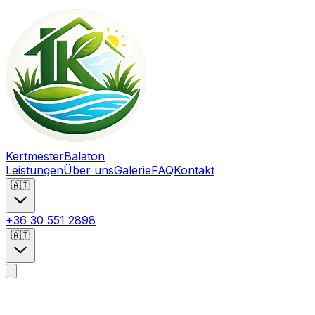
Kertmester
Balaton
Leistungen
Über uns
Galerie
FAQ
Kontakt
🇦🇹
+36 30 551 2898
🇦🇹