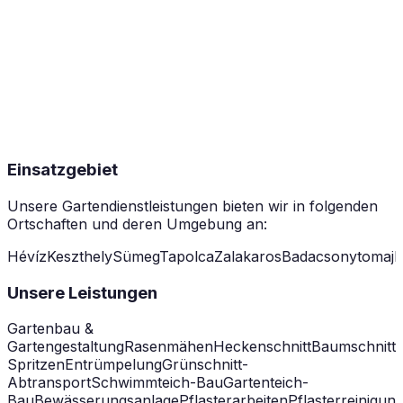
Einsatzgebiet
Unsere Gartendienstleistungen bieten wir in folgenden
Ortschaften und deren Umgebung an:
Hévíz
Keszthely
Sümeg
Tapolca
Zalakaros
Badacsonytomaj
B
Unsere Leistungen
Gartenbau &
Gartengestaltung
Rasenmähen
Heckenschnitt
Baumschnitt
Spritzen
Entrümpelung
Grünschnitt-
Abtransport
Schwimmteich-Bau
Gartenteich-
Bau
Bewässerungsanlage
Pflasterarbeiten
Pflasterreinigun