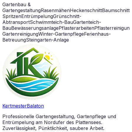
Gartenbau &
Gartengestaltung
Rasenmähen
Heckenschnitt
Baumschnitt
Spritzen
Entrümpelung
Grünschnitt-
Abtransport
Schwimmteich-Bau
Gartenteich-
Bau
Bewässerungsanlage
Pflasterarbeiten
Pflasterreinigun
Gartenreinigung
Winter-Gartenpflege
Ferienhaus-
Betreuung
Steingarten-Anlage
Kertmester
Balaton
Professionelle Gartengestaltung, Gartenpflege und
Entrümpelung am Nordufer des Plattensees.
Zuverlässigkeit, Pünktlichkeit, saubere Arbeit.