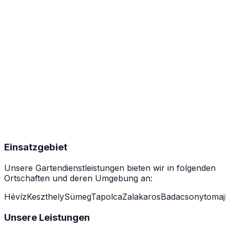
Einsatzgebiet
Unsere Gartendienstleistungen bieten wir in folgenden
Ortschaften und deren Umgebung an:
Hévíz
Keszthely
Sümeg
Tapolca
Zalakaros
Badacsonytomaj
B
Unsere Leistungen