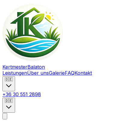
Kertmester
Balaton
Leistungen
Über uns
Galerie
FAQ
Kontakt
🇩🇪
+36 30 551 2898
🇩🇪