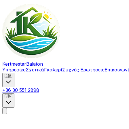
Kertmester
Balaton
Υπηρεσίες
Σχετικά
Γκαλερί
Συχνές Ερωτήσεις
Επικοινων
🇬🇷
+36 30 551 2898
🇬🇷