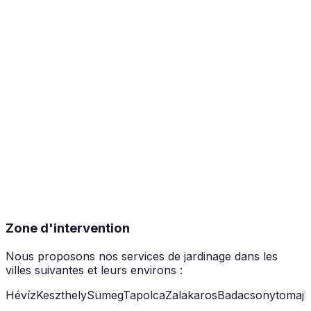
Zone d'intervention
Nous proposons nos services de jardinage dans les
villes suivantes et leurs environs :
Hévíz
Keszthely
Sümeg
Tapolca
Zalakaros
Badacsonytomaj
B