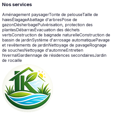
Nos services
Aménagement paysager
Tonte de pelouse
Taille de
haies
Élagage
Abattage d'arbres
Pose de
gazon
Désherbage
Pulvérisation, protection des
plantes
Débarras
Évacuation des déchets
verts
Construction de baignade naturelle
Construction de
bassin de jardin
Système d'arrosage automatique
Pavage
et revêtements de jardin
Nettoyage de pavage
Rognage
de souches
Nettoyage d'automne
Entretien
hivernal
Gardiennage de résidences secondaires
Jardin
de rocaille