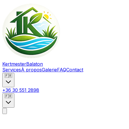
Kertmester
Balaton
Services
À propos
Galerie
FAQ
Contact
🇫🇷
+36 30 551 2898
🇫🇷