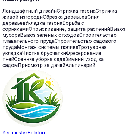
Ландшафтный дизайн
Стрижка газона
Стрижка
живой изгороди
Обрезка деревьев
Спил
деревьев
Укладка газона
Борьба с
сорняками
Опрыскивание, защита растений
Вывоз
мусора
Вывоз зелёных отходов
Строительство
плавательного пруда
Строительство садового
пруда
Монтаж системы полива
Тротуарная
укладка
Чистка брусчатки
Фрезерование
пней
Осенняя уборка сада
Зимний уход за
садом
Присмотр за дачей
Альпинарий
Kertmester
Balaton