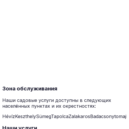
Зона обслуживания
Наши садовые услуги доступны в следующих
населённых пунктах и их окрестностях:
Hévíz
Keszthely
Sümeg
Tapolca
Zalakaros
Badacsonytomaj
B
Наши услуги