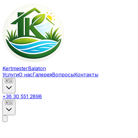
Kertmester
Balaton
Услуги
О нас
Галерея
Вопросы
Контакты
🇷🇺
+36 30 551 2898
🇷🇺