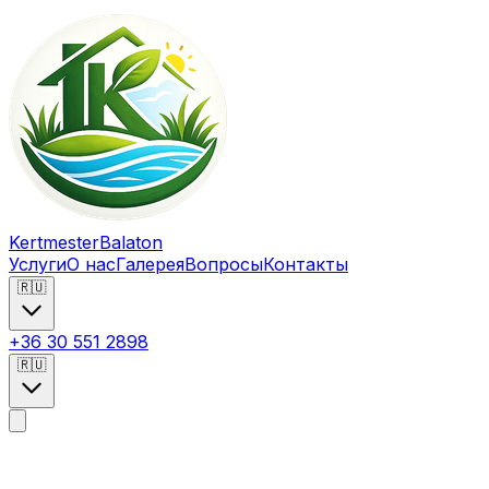
Kertmester
Balaton
Услуги
О нас
Галерея
Вопросы
Контакты
🇷🇺
+36 30 551 2898
🇷🇺