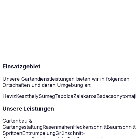
Einsatzgebiet
Unsere Gartendienstleistungen bieten wir in folgenden
Ortschaften und deren Umgebung an:
Hévíz
Keszthely
Sümeg
Tapolca
Zalakaros
Badacsonytomaj
B
Unsere Leistungen
Gartenbau &
Gartengestaltung
Rasenmähen
Heckenschnitt
Baumschnitt
Spritzen
Entrümpelung
Grünschnitt-