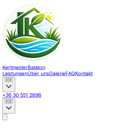
Kertmester
Balaton
Leistungen
Über uns
Galerie
FAQ
Kontakt
🇩🇪
+36 30 551 2898
🇩🇪