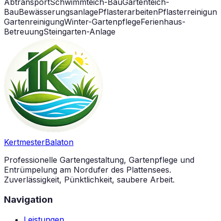
Abtransport
Schwimmteich-Bau
Gartenteich-
Bau
Bewässerungsanlage
Pflasterarbeiten
Pflasterreinigun
Gartenreinigung
Winter-Gartenpflege
Ferienhaus-
Betreuung
Steingarten-Anlage
Kertmester
Balaton
Professionelle Gartengestaltung, Gartenpflege und
Entrümpelung am Nordufer des Plattensees.
Zuverlässigkeit, Pünktlichkeit, saubere Arbeit.
Navigation
Leistungen